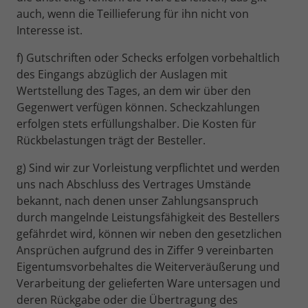
auch, wenn die Teillieferung für ihn nicht von
Wird von Facebook genutzt, um eine
Interesse ist.
Reihe von Werbeprodukten anzuzeigen,
Zweck
zum Beispiel Echtzeitgebote dritter
f) Gutschriften oder Schecks erfolgen vorbehaltlich
Werbetreibender.
des Eingangs abzüglich der Auslagen mit
Wertstellung des Tages, an dem wir über den
Gegenwert verfügen können. Scheckzahlungen
erfolgen stets erfüllungshalber. Die Kosten für
Rückbelastungen trägt der Besteller.
g) Sind wir zur Vorleistung verpflichtet und werden
uns nach Abschluss des Vertrages Umstände
bekannt, nach denen unser Zahlungsanspruch
durch mangelnde Leistungsfähigkeit des Bestellers
gefährdet wird, können wir neben den gesetzlichen
Ansprüchen aufgrund des in Ziffer 9 vereinbarten
Eigentumsvorbehaltes die Weiterveräußerung und
Verarbeitung der gelieferten Ware untersagen und
deren Rückgabe oder die Übertragung des