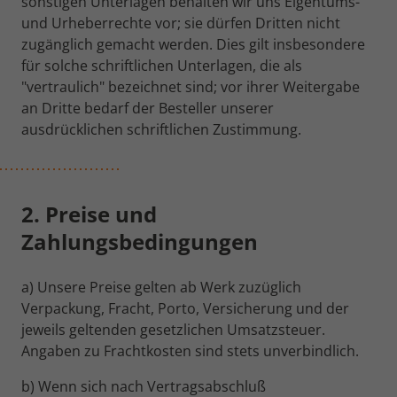
sonstigen Unterlagen behalten wir uns Eigentums-
Name
_tt_sessionId
und Urheberrechte vor; sie dürfen Dritten nicht
zugänglich gemacht werden. Dies gilt insbesondere
Anbieter
TikTok
Name
_gid
für solche schriftlichen Unterlagen, die als
"vertraulich" bezeichnet sind; vor ihrer Weitergabe
Laufzeit
13 Monate
Anbieter
Google Analytics
an Dritte bedarf der Besteller unserer
Misst die Leistung von TikTok
ausdrücklichen schriftlichen Zustimmung.
Laufzeit
24 Stunden
Werbekampagnen und personalisiert
Zweck
das Nutzererlebnis (einschließlich
Dient zur Unterscheidung von
Zweck
Anzeigen) auf TikTok.
Benutzern.
2. Preise und
Zahlungsbedingungen
Name
_fbp
Anbieter
Facebook Inc.
a) Unsere Preise gelten ab Werk zuzüglich
Verpackung, Fracht, Porto, Versicherung und der
Laufzeit
3 Monate
jeweils geltenden gesetzlichen Umsatzsteuer.
Angaben zu Frachtkosten sind stets unverbindlich.
Wird von Facebook genutzt, um eine
Reihe von Werbeprodukten anzuzeigen,
Zweck
b) Wenn sich nach Vertragsabschluß
zum Beispiel Echtzeitgebote dritter