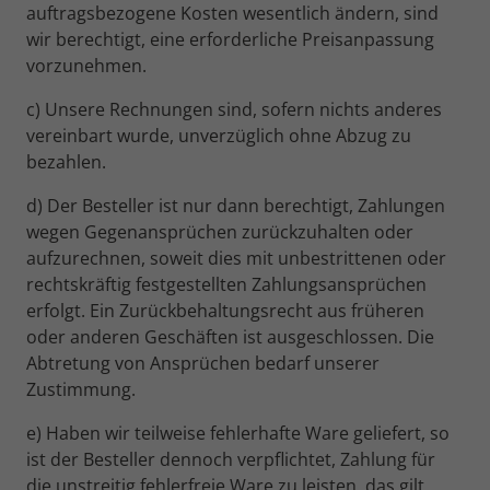
auftragsbezogene Kosten wesentlich ändern, sind
Werbetreibender.
wir berechtigt, eine erforderliche Preisanpassung
vorzunehmen.
Name
fr
c) Unsere Rechnungen sind, sofern nichts anderes
vereinbart wurde, unverzüglich ohne Abzug zu
Anbieter
Facebook Inc.
bezahlen.
Laufzeit
3 Monate
d) Der Besteller ist nur dann berechtigt, Zahlungen
wegen Gegenansprüchen zurückzuhalten oder
Wird von Facebook genutzt, um eine
Reihe von Werbeprodukten anzuzeigen,
aufzurechnen, soweit dies mit unbestrittenen oder
Zweck
zum Beispiel Echtzeitgebote dritter
rechtskräftig festgestellten Zahlungsansprüchen
Werbetreibender.
erfolgt. Ein Zurückbehaltungsrecht aus früheren
oder anderen Geschäften ist ausgeschlossen. Die
Abtretung von Ansprüchen bedarf unserer
Name
tr
Zustimmung.
Anbieter
Facebook Inc.
e) Haben wir teilweise fehlerhafte Ware geliefert, so
ist der Besteller dennoch verpflichtet, Zahlung für
Laufzeit
Session (Pixel)
die unstreitig fehlerfreie Ware zu leisten, das gilt