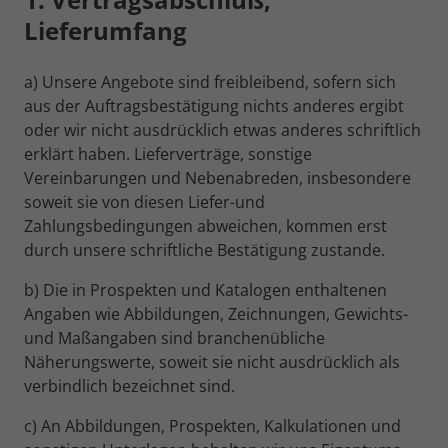
Behält die Zustände des Benutzers bei
Zweck
Wir verwenden auf unserer Website externe Inhalte, um
Lieferumfang
allen Seitenanfragen bei.
Laufzeit
13 Monate
Name
_ga_
Ihnen zusätzliche Informationen anzubieten.
Misst die Leistung von TikTok
Anbieter
Google Analytics
a) Unsere Angebote sind freibleibend, sofern sich
Name
cookie_optin
Werbekampagnen und personalisiert
aus der Auftragsbestätigung nichts anderes ergibt
Zweck
das Nutzererlebnis (einschließlich
Laufzeit
1 Jahr
oder wir nicht ausdrücklich etwas anderes schriftlich
Anbieter
Pinter-Guss GmbH
Anzeigen) auf TikTok.
erklärt haben. Lieferverträge, sonstige
Dient zur Unterscheidung von
Laufzeit
1 Jahr
Vereinbarungen und Nebenabreden, insbesondere
Zweck
Benutzern, speichert und zählt
soweit sie von diesen Liefer-und
Name
_tt_enable_cookie
Seitenaufrufe.
Speichert den Zustimmungsstatus des
Zahlungsbedingungen abweichen, kommen erst
Zweck
Benutzers für Cookies auf der aktuellen
Anbieter
TikTok
durch unsere schriftliche Bestätigung zustande.
Domäne
Name
_ga
Laufzeit
13 Monate
b) Die in Prospekten und Katalogen enthaltenen
Angaben wie Abbildungen, Zeichnungen, Gewichts-
Anbieter
Google Analytics
Misst die Leistung von TikTok
und Maßangaben sind branchenübliche
Werbekampagnen und personalisiert
Laufzeit
2 Jahre
Näherungswerte, soweit sie nicht ausdrücklich als
Zweck
das Nutzererlebnis (einschließlich
verbindlich bezeichnet sind.
Anzeigen) auf TikTok.
Dient zur Unterscheidung von
Zweck
Benutzern, speichert und zählt
c) An Abbildungen, Prospekten, Kalkulationen und
Seitenaufrufe.