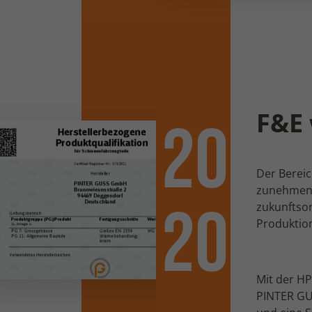
Anbieter
Facebook Inc.
Laufzeit
3 Monate
Wird von Facebook genutzt, um eine Reihe
von Werbeprodukten anzuzeigen, zum
Zweck
F&E 
20
Beispiel Echtzeitgebote dritter
Werbetreibender.
Der Bereic
Name
tr
zunehmend
20
zukunftsor
Anbieter
Facebook Inc.
Produktio
Laufzeit
Session (Pixel)
Wird von Facebook genutzt, um eine Reihe
Mit der HP
von Werbeprodukten anzuzeigen, zum
Zweck
PINTER GU
Beispiel Echtzeitgebote dritter