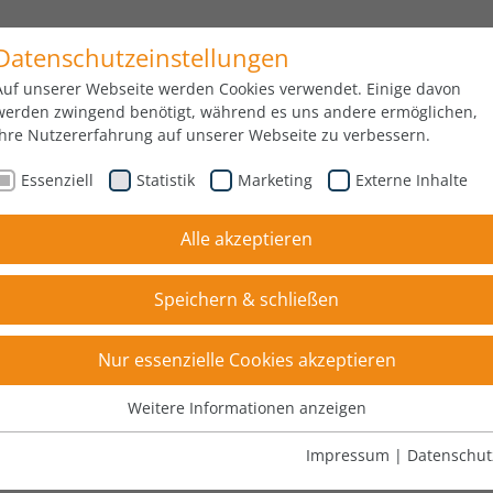
Datenschutzeinstellungen
FORSC
BRANCHEN
UNTERNEHMEN
Auf unserer Webseite werden Cookies verwendet. Einige davon
ENTWI
werden zwingend benötigt, während es uns andere ermöglichen,
Ihre Nutzererfahrung auf unserer Webseite zu verbessern.
Essenziell
Statistik
Marketing
Externe Inhalte
Alle akzeptieren
Speichern & schließen
HTE VON PINTER GUSS
Nur essenzielle Cookies akzeptieren
Weitere Informationen anzeigen
Essenziell
Essenzielle Cookies werden für grundlegende Funktionen der
Impressum
|
Datenschut
Webseite benötigt. Dadurch ist gewährleistet, dass die Webseite