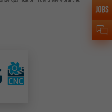
onderqualifikation in der Gießereibranche.
Jobs