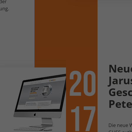
der
ung.
Neue
20
Jar
Gesc
Pete
17
Die neue W