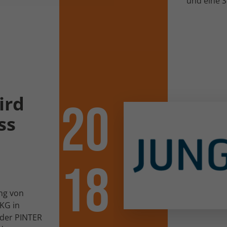
und eine S
Werbetreibender.
ird
20
ss
18
ng von
KG in
 der PINTER