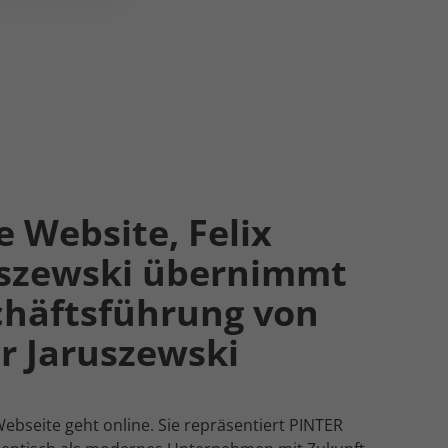
 Website, Felix
uszewski übernimmt
häftsführung von
r Jaruszewski
ebseite geht online. Sie repräsentiert PINTER