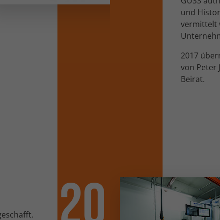
GUSS auth
und Histor
vermittelt 
Unterneh
2017 übern
von Peter 
Beirat.
20
eschafft.