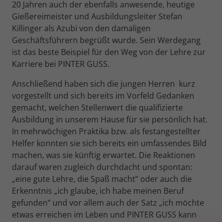
Behält die Zustände des Benutzers bei
20 Jahren auch der ebenfalls anwesende, heutige
Zweck
Wir verwenden auf unserer Website externe Inhalte, um
allen Seitenanfragen bei.
Laufzeit
13 Monate
Gießereimeister und Ausbildungsleiter Stefan
Name
_ga_
Ihnen zusätzliche Informationen anzubieten.
Killinger als Azubi von den damaligen
Misst die Leistung von TikTok
Anbieter
Google Analytics
Geschäftsführern begrüßt wurde. Sein Werdegang
Name
cookie_optin
Werbekampagnen und personalisiert
ist das beste Beispiel für den Weg von der Lehre zur
Zweck
das Nutzererlebnis (einschließlich
Laufzeit
1 Jahr
Karriere bei PINTER GUSS.
Anbieter
Pinter-Guss GmbH
Anzeigen) auf TikTok.
Dient zur Unterscheidung von
Anschließend haben sich die jungen Herren kurz
Laufzeit
1 Jahr
Zweck
Benutzern, speichert und zählt
vorgestellt und sich bereits im Vorfeld Gedanken
Name
_tt_enable_cookie
Seitenaufrufe.
gemacht, welchen Stellenwert die qualifizierte
Speichert den Zustimmungsstatus des
Ausbildung in unserem Hause für sie persönlich hat.
Zweck
Benutzers für Cookies auf der aktuellen
Anbieter
TikTok
Domäne
In mehrwöchigen Praktika bzw. als festangestellter
Name
_ga
Helfer konnten sie sich bereits ein umfassendes Bild
Laufzeit
13 Monate
machen, was sie künftig erwartet. Die Reaktionen
Anbieter
Google Analytics
Misst die Leistung von TikTok
darauf waren zugleich durchdacht und spontan:
Werbekampagnen und personalisiert
Laufzeit
2 Jahre
„eine gute Lehre, die Spaß macht“ oder auch die
Zweck
das Nutzererlebnis (einschließlich
Erkenntnis „ich glaube, ich habe meinen Beruf
Anzeigen) auf TikTok.
Dient zur Unterscheidung von
gefunden“ und vor allem auch der Satz „ich möchte
Zweck
Benutzern, speichert und zählt
etwas erreichen im Leben und PINTER GUSS kann
Seitenaufrufe.