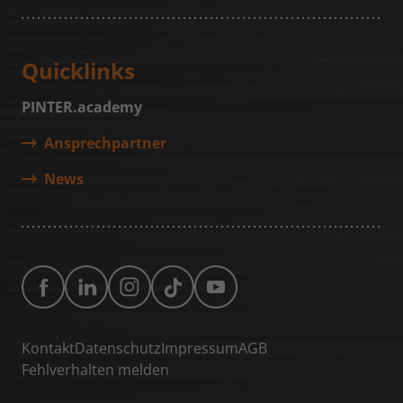
Wird von Facebook genutzt, um eine
Reihe von Werbeprodukten anzuzeigen,
Zweck
zum Beispiel Echtzeitgebote dritter
Quicklinks
Werbetreibender.
PINTER.academy
Ansprechpartner
News
Kontakt
Datenschutz
Impressum
AGB
Fehlverhalten melden