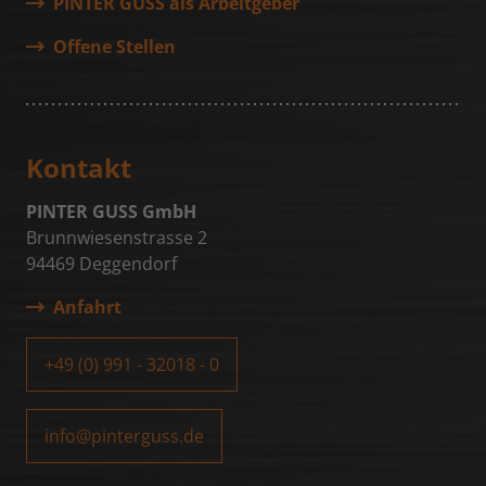
PINTER GUSS als Arbeitgeber
Werbetreibender.
Offene Stellen
Name
fr
Anbieter
Facebook Inc.
Kontakt
Laufzeit
3 Monate
PINTER GUSS GmbH
Wird von Facebook genutzt, um eine
Brunnwiesenstrasse 2
Reihe von Werbeprodukten anzuzeigen,
94469 Deggendorf
Zweck
zum Beispiel Echtzeitgebote dritter
Werbetreibender.
Anfahrt
+49 (0) 991 - 32018 - 0
Name
tr
Anbieter
Facebook Inc.
info@pinterguss.de
Laufzeit
Session (Pixel)