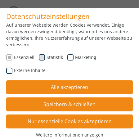
Datenschutzeinstellungen
Auf unserer Webseite werden Cookies verwendet. Einige
davon werden zwingend benötigt, während es uns andere
01.09.2020
ermöglichen, Ihre Nutzererfahrung auf unserer Webseite zu
verbessern.
Essenziell
Statistik
Marketing
Externe Inhalte
Alle akzeptieren
Speichern & schließen
Nur essenzielle Cookies akzeptieren
von links: Stefan Killinger (Ausbilder), Daniel Heining,
Ogulcan Gürün, Valerius Saposchnikov
Weitere Informationen anzeigen
Essenziell