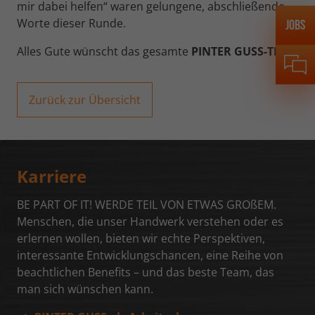
mir dabei helfen“ waren gelungene, abschließende
Name
_tt_sessionId
Worte dieser Runde.
Jobs
Anbieter
TikTok
Name
_gid
Alles Gute wünscht das gesamte
PINTER GUSS-TEAM
Laufzeit
13 Monate
Anbieter
Google Analytics
Zurück zur Übersicht
Misst die Leistung von TikTok
Laufzeit
24 Stunden
Werbekampagnen und personalisiert
Zweck
das Nutzererlebnis (einschließlich
Dient zur Unterscheidung von
Zweck
Anzeigen) auf TikTok.
Benutzern.
Karriere
Name
_fbp
BE PART OF IT! WERDE TEIL VON ETWAS GROßEM.
Menschen, die unser Handwerk verstehen oder es
Anbieter
Facebook Inc.
erlernen wollen, bieten wir echte Perspektiven,
Laufzeit
3 Monate
interessante Entwicklungschancen, eine Reihe von
beachtlichen Benefits – und das beste Team, das
Wird von Facebook genutzt, um eine
man sich wünschen kann.
Reihe von Werbeprodukten anzuzeigen,
Zweck
zum Beispiel Echtzeitgebote dritter