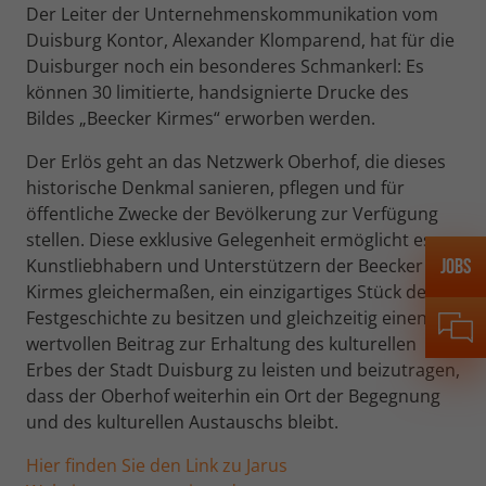
Der Leiter der Unternehmenskommunikation vom
Name
_tt_sessionId
Duisburg Kontor, Alexander Klomparend, hat für die
Anbieter
TikTok
Duisburger noch ein besonderes Schmankerl: Es
Name
_gid
können 30 limitierte, handsignierte Drucke des
Laufzeit
13 Monate
Anbieter
Google Analytics
Bildes „Beecker Kirmes“ erworben werden.
Misst die Leistung von TikTok
Der Erlös geht an das Netzwerk Oberhof, die dieses
Laufzeit
24 Stunden
Werbekampagnen und personalisiert
historische Denkmal sanieren, pflegen und für
Zweck
das Nutzererlebnis (einschließlich
Dient zur Unterscheidung von
öffentliche Zwecke der Bevölkerung zur Verfügung
Zweck
Anzeigen) auf TikTok.
Benutzern.
stellen. Diese exklusive Gelegenheit ermöglicht es
Jobs
Kunstliebhabern und Unterstützern der Beecker
Kirmes gleichermaßen, ein einzigartiges Stück der
Name
_fbp
Festgeschichte zu besitzen und gleichzeitig einen
Anbieter
Facebook Inc.
wertvollen Beitrag zur Erhaltung des kulturellen
Erbes der Stadt Duisburg zu leisten und beizutragen,
Laufzeit
3 Monate
dass der Oberhof weiterhin ein Ort der Begegnung
und des kulturellen Austauschs bleibt.
Wird von Facebook genutzt, um eine
Reihe von Werbeprodukten anzuzeigen,
Hier finden Sie den Link zu Jarus
Zweck
zum Beispiel Echtzeitgebote dritter