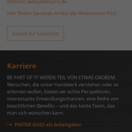
Website: www.peterjaru.de
Werbetreibender.
Hier finden Sie einen Artikel der Rheinischen Post
Name
fr
Zurück zur Übersicht
Anbieter
Facebook Inc.
Laufzeit
3 Monate
Wird von Facebook genutzt, um eine
Karriere
Reihe von Werbeprodukten anzuzeigen,
Zweck
zum Beispiel Echtzeitgebote dritter
BE PART OF IT! WERDE TEIL VON ETWAS GROßEM.
Werbetreibender.
Menschen, die unser Handwerk verstehen oder es
erlernen wollen, bieten wir echte Perspektiven,
interessante Entwicklungschancen, eine Reihe von
Name
tr
beachtlichen Benefits – und das beste Team, das
man sich wünschen kann.
Anbieter
Facebook Inc.
PINTER GUSS als Arbeitgeber
Laufzeit
Session (Pixel)