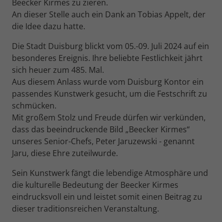
Behält die Zustände des Benutzers bei
Beecker Kirmes zu zieren.
Zweck
Wir verwenden auf unserer Website externe Inhalte, um
allen Seitenanfragen bei.
An dieser Stelle auch ein Dank an Tobias Appelt, der
Laufzeit
13 Monate
Name
_ga_
Ihnen zusätzliche Informationen anzubieten.
die Idee dazu hatte.
Misst die Leistung von TikTok
Anbieter
Google Analytics
Name
cookie_optin
Die Stadt Duisburg blickt vom 05.-09. Juli 2024 auf ein
Werbekampagnen und personalisiert
Zweck
besonderes Ereignis. Ihre beliebte Festlichkeit jährt
das Nutzererlebnis (einschließlich
Laufzeit
1 Jahr
Anbieter
Pinter-Guss GmbH
Anzeigen) auf TikTok.
sich heuer zum 485. Mal.
Aus diesem Anlass wurde vom Duisburg Kontor ein
Dient zur Unterscheidung von
Laufzeit
1 Jahr
Zweck
Benutzern, speichert und zählt
passendes Kunstwerk gesucht, um die Festschrift zu
Name
_tt_enable_cookie
Seitenaufrufe.
schmücken.
Speichert den Zustimmungsstatus des
Mit großem Stolz und Freude dürfen wir verkünden,
Zweck
Benutzers für Cookies auf der aktuellen
Anbieter
TikTok
dass das beeindruckende Bild „Beecker Kirmes“
Domäne
Name
_ga
unseres Senior-Chefs, Peter Jaruzewski - genannt
Laufzeit
13 Monate
Jaru, diese Ehre zuteilwurde.
Anbieter
Google Analytics
Misst die Leistung von TikTok
Sein Kunstwerk fängt die lebendige Atmosphäre und
Werbekampagnen und personalisiert
Laufzeit
2 Jahre
Zweck
die kulturelle Bedeutung der Beecker Kirmes
das Nutzererlebnis (einschließlich
eindrucksvoll ein und leistet somit einen Beitrag zu
Anzeigen) auf TikTok.
Dient zur Unterscheidung von
dieser traditionsreichen Veranstaltung.
Zweck
Benutzern, speichert und zählt
Seitenaufrufe.